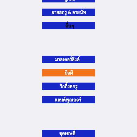
อายสกรู & อายนัท
อื่นๆ
มาสเตอร์ลิงค์
มือผี
ริกกิ้งสกรู
แฮนด์พูลเลอร์
ชุดเซฟตี้